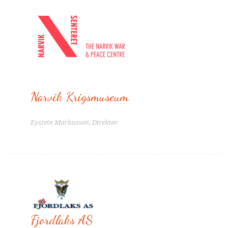
Narvik Krigsmuseum
Eystein Markusson, Direktør
Fjordlaks AS