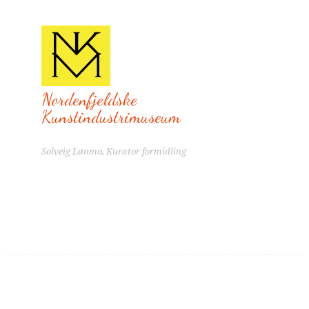
Nordenfjeldske
Kunstindustrimuseum
Solveig Lønmo, Kurator formidling