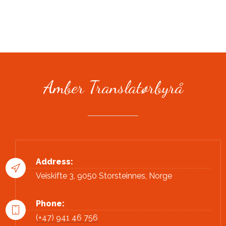
Amber Translatørbyrå
Emilia hjalp oss med å oversette
Jobbkort.no til polsk. Vi er strålende fornøyd
med samarbeidet. Hun leverer oversettelser
i god tid og foreslår gode løsninger
Address:
Veiskifte 3, 9050 Storsteinnes, Norge
Phone:
(+47) 941 46 756