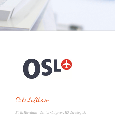
“Vi har fått veldig gode tilbakemeldinger på
oversettelsen (
Juridisk håndbok for
innvandrere
). Det er høy kvalitet på
arbeidet.”
Oslo Lufthavn
Eirik Havdahl Seniorrådgiver, HR Strategisk