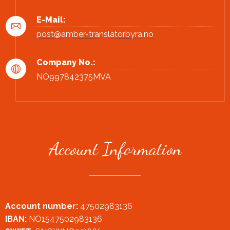
E-Mail:
post@amber-translatorbyra.no
Company No.:
NO997842375MVA
Account Information
Account number:
47502983136
IBAN:
NO1547502983136