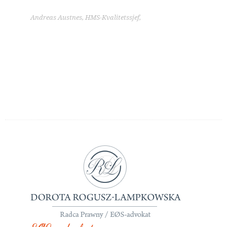
Andreas Austnes, HMS-Kvalitetssjef,
Vi har brukt Emilia til oversettelse av
opplæringsmanualer og annet
opplæringsmateriell. Vi er svært godt