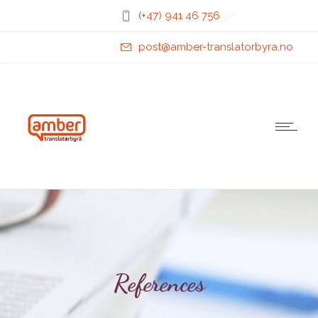
(+47) 941 46 756
post@amber-translatorbyra.no
References