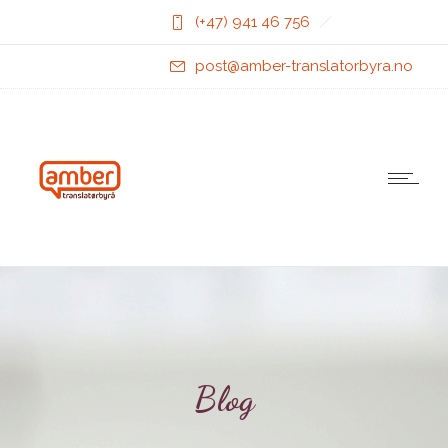
(+47) 941 46 756
post@amber-translatorbyra.no
Blog