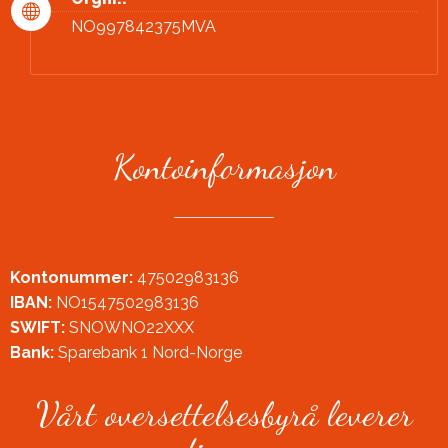
NO997842375MVA
Kontoinformasjon
Kontonummer:
47502983136
IBAN:
NO1547502983136
SWIFT:
SNOWNO22XXX
Bank:
Sparebank 1 Nord-Norge
Vårt oversettelsesbyrå leverer