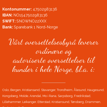
Kontonummer:
47502983136
IBAN:
NO1547502983136
SWIFT:
SNOWNO22XXX
Bank:
Sparebank 1 Nord-Norge
Vårt oversettelsesbyrå leverer
ordinære og
autoriserte oversettelser til
kunder i hele Norge, bl.a. i:
Oslo, Bergen, Kristiansand, Stavanger, Trondheim, Ålesund, Haugesund,
Kongsberg, Molde, Arendal, Mo i Rana, Sarpsborg, Fredrikstad,
Lillehammer, Leikanger, Etterstad, Kristiansund, Tønsberg, Drammen,