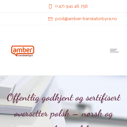
(+47) 941 46 756
post@amber-translatorbyra.no
Offentlig godkjent og sertifisert
oversetter polsk – norsk og