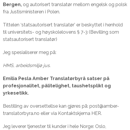
Bergen,
og autorisert translatør mellom engelsk og polsk
fra Justisministeren i Polen.
Tittelen ‘statsautorisert translatør’ er beskyttet i henhold
til universitets- og høyskolelovens § 7-3 (Bevilling som
statsautorisert translatør)
Jeg spesialiserer meg på:
HMS, arbeidsmiljø jus
.
Emilia Pesla Amber Translatørbyrå satser på
profesjonalitet, pålitelighet, taushetsplikt og
yrkesetikk.
Bestilling av oversettellse kan gjøres på: post@amber-
translatorbyra.no eller via Kontaktskjema
HER
.
Jeg leverer tjenester til kunder i hele Norge: Oslo,